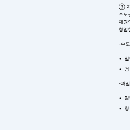
③ 
수도
제권
창업
-수도
일
청
-과
일
청