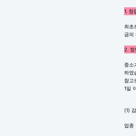
1. 
최초
금의 
2. 
중소
하였
참고로
1일 
(1)
업종 