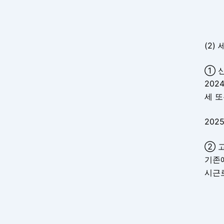
(2)
① 
20
세 또
20
② 
기존
시근로