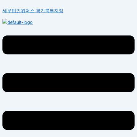
콘
Menu
Menu
세무법인위더스 경기북부지점
텐
츠
로
건
너
뛰
기