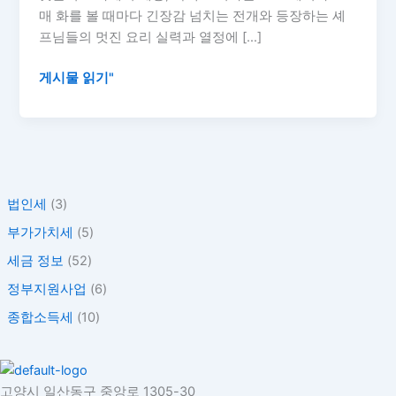
위
매 화를 볼 때마다 긴장감 넘치는 전개와 등장하는 셰
상
프님들의 멋진 요리 실력과 열정에 […]
금
3
게시물 읽기"
억
원,
세
금
은
법인세
(3)
얼
마
부가가치세
(5)
나
세금 정보
(52)
내
정부지원사업
(6)
야
할
종합소득세
(10)
까?
고양시 일산동구 중앙로 1305-30