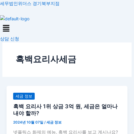
콘
세무법인위더스 경기북부지점
텐
츠
Menu
로
건
상담 신청
너
뛰
기
흑백요리사세금
흑
세금 정보
백
흑백 요리사 1위 상금 3억 원, 세금은 얼마나
요
내야 할까?
리
2024년 10월 07일
/
세금 정보
사
1
넷플릭스 화제의 예능, 흑백 요리사를 보고 계시나요?