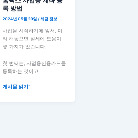
홈택스 사업용 계좌 등
업
록 방법
용
2024년 05월 29일
/
세금 정보
계
좌
사업을 시작하기에 앞서, 미
등
리 해놓으면 절세에 도움이
록
몇 가지가 있습니다.
방
법
첫 번째는, 사업용신용카드를
등록하는 것이고
게시물 읽기"