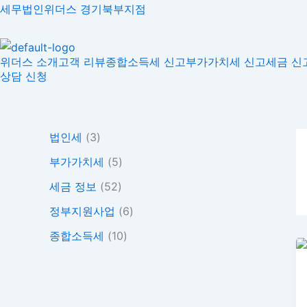
콘
세무법인위더스 경기북부지점
텐
츠
위더스 소개
고객 리뷰
종합소득세 신고
부가가치세 신고
세금 신
로
상담 신청
건
너
뛰
기
법인세
(3)
부가가치세
(5)
세금 정보
(52)
정부지원사업
(6)
종합소득세
(10)