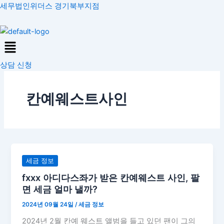
콘
세무법인위더스 경기북부지점
텐
츠
Menu
로
건
상담 신청
너
뛰
기
칸예웨스트사인
fxxx
세금 정보
아
fxxx 아디다스좌가 받은 칸예웨스트 사인, 팔
디
면 세금 얼마 낼까?
다
2024년 09월 24일
/
세금 정보
스
좌
2024년 2월 칸예 웨스트 앨범을 들고 있던 팬이 그의