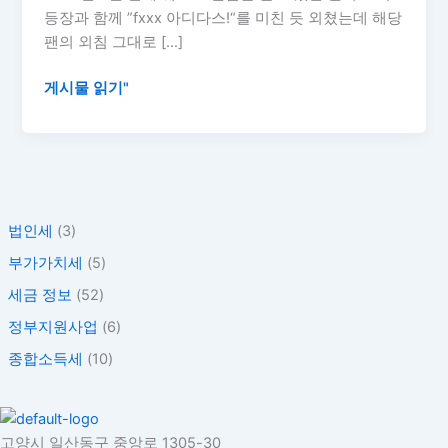
가
등장과 함께 ”fxxx 아디다스!“를 미친 듯 외쳤는데 해당
받
팬의 외침 그대로 […]
은
칸
게시물 읽기"
예
웨
스
트
사
법인세
(3)
인,
팔
부가가치세
(5)
면
세금 정보
(52)
세
정부지원사업
(6)
금
얼
종합소득세
(10)
마
낼
까?
고양시 일산동구 중앙로 1305-30