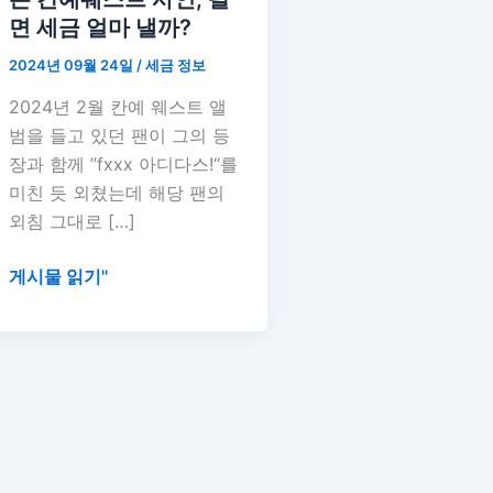
다
면 세금 얼마 낼까?
스
2024년 09월 24일
/
세금 정보
좌
가
2024년 2월 칸예 웨스트 앨
받
범을 들고 있던 팬이 그의 등
은
장과 함께 ”fxxx 아디다스!“를
칸
미친 듯 외쳤는데 해당 팬의
예
외침 그대로 […]
웨
스
게시물 읽기"
트
사
인,
팔
면
세
금