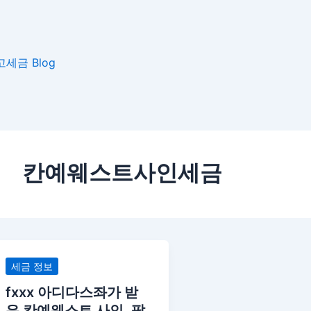
고
세금 Blog
칸예웨스트사인세금
fxxx
세금 정보
아
fxxx 아디다스좌가 받
디
은 칸예웨스트 사인, 팔