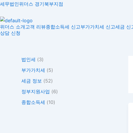
콘
세무법인위더스 경기북부지점
텐
츠
위더스 소개
고객 리뷰
종합소득세 신고
부가가치세 신고
세금 신
로
상담 신청
건
너
뛰
기
법인세
(3)
부가가치세
(5)
세금 정보
(52)
정부지원사업
(6)
종합소득세
(10)