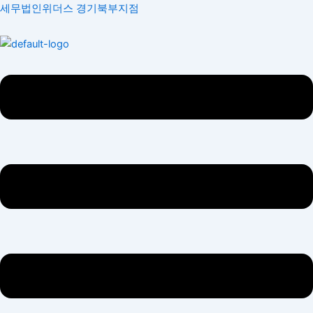
콘
Menu
Menu
세무법인위더스 경기북부지점
텐
츠
로
건
너
뛰
기