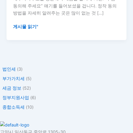
인
동의해 주세요” 얘기를 들어보셨을 겁니다. 정작 동의
수
방법을 자세히 알려주는 곳은 많이 없는 것 […]
임
동
게시물 읽기"
의
방
법
법인세
(3)
부가가치세
(5)
세금 정보
(52)
정부지원사업
(6)
종합소득세
(10)
고양시 일산동구 중앙로 1305-30