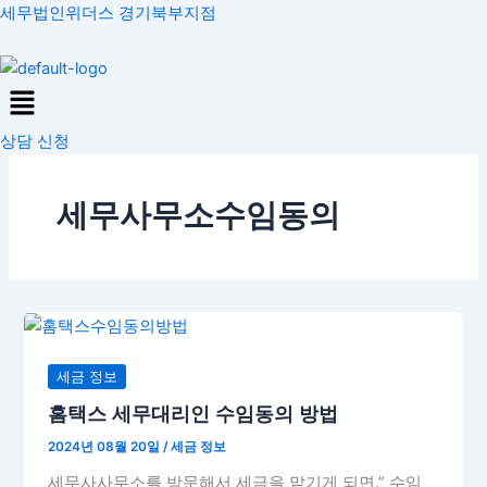
콘
세무법인위더스 경기북부지점
텐
츠
Menu
로
건
상담 신청
너
뛰
기
세무사무소수임동의
홈
택
스
세금 정보
세
홈택스 세무대리인 수임동의 방법
무
2024년 08월 20일
/
세금 정보
대
리
세무사사무소를 방문해서 세금을 맡기게 되면.” 수임