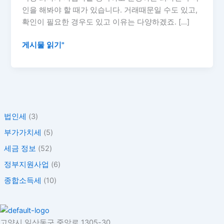
록
인을 해봐야 할 때가 있습니다. 거래때문일 수도 있고,
번
확인이 필요한 경우도 있고 이유는 다양하겠죠. […]
호
조
게시물 읽기"
회
방
법
법인세
(3)
부가가치세
(5)
세금 정보
(52)
정부지원사업
(6)
종합소득세
(10)
고양시 일산동구 중앙로 1305-30