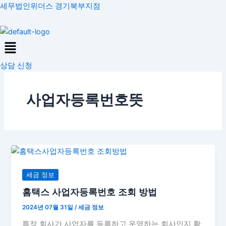
콘
세무법인위더스 경기북부지점
텐
츠
Menu
로
건
상담 신청
너
뛰
기
사업자등록번호뜻
홈
택
스
세금 정보
사
홈택스 사업자등록번호 조회 방법
업
2024년 07월 31일
/
세금 정보
자
등
특정 회사가 사업자를 등록하고 운영하는 회사인지 확