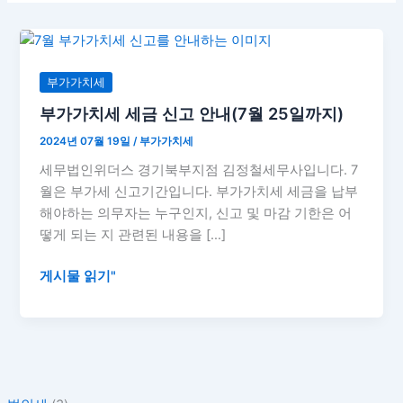
부
가
가
부가가치세
치
부가가치세 세금 신고 안내(7월 25일까지)
세
2024년 07월 19일
/
부가가치세
세
금
세무법인위더스 경기북부지점 김정철세무사입니다. 7
신
월은 부가세 신고기간입니다. 부가가치세 세금을 납부
고
해야하는 의무자는 누구인지, 신고 및 마감 기한은 어
안
떻게 되는 지 관련된 내용을 […]
내
(7
게시물 읽기"
월
25
일
까
지)