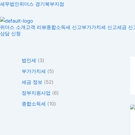
콘
세무법인위더스 경기북부지점
텐
츠
위더스 소개
고객 리뷰
종합소득세 신고
부가가치세 신고
세금 신
로
상담 신청
건
너
뛰
기
법인세
(3)
부가가치세
(5)
세금 정보
(52)
정부지원사업
(6)
종합소득세
(10)