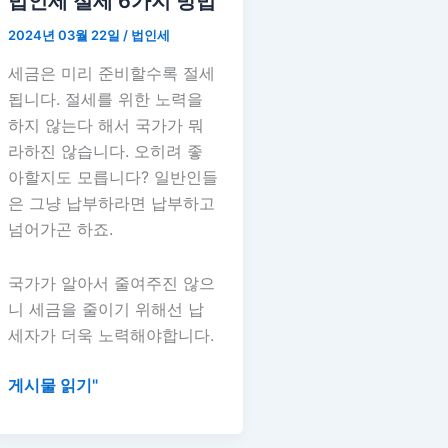
법인세 절세 6가지 방법
세
2024년 03월 22일
/
법인세
6
가
세금은 미리 준비할수록 절세
지
됩니다. 절세를 위한 노력을
방
하지 않는다 해서 국가가 뭐
법
라하진 않습니다. 오히려 좋
아할지도 모릅니다? 일반인들
은 그냥 납부하라면 납부하고
넘어가곤 하죠.
국가가 알아서 줄여주진 않으
니 세금을 줄이기 위해선 납
세자가 더욱 노력해야합니다.
게시물 읽기"