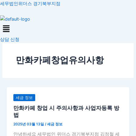
콘
세무법인위더스 경기북부지점
텐
츠
Menu
로
건
상담 신청
너
뛰
기
만화카페창업유의사항
만
세금 정보
화
만화카페 창업 시 주의사항과 사업자등록 방
카
법
페
2025년 03월 13일
/
세금 정보
창
업
안녕하세요 세무법인 위더스 경기북부지점 김정철 세