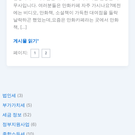
시
무사입니다. 여러분들은 만화카페 자주 가시나요?예전
주
에는 비디오, 만화책, 소설책이 가득한 대여점을 들락
의
날락하곤 했었는데,요즘은 만화카페라는 곳에서 만화
사
책, […]
항
과
게시물 읽기"
사
페이지:
1
2
업
자
등
록
방
법
법인세
(3)
부가가치세
(5)
세금 정보
(52)
정부지원사업
(6)
종합소득세
(10)