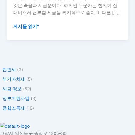
로
것은 죽음과 세금뿐이다” 하지만 누군가는 철저히 잘
세
대비해서 납부할 세금을 획기적으로 줄이고, 다른 […]
금
스
게시물 읽기"
트
레
스
탈
출!
법인세
(3)
한
국
부가가치세
(5)
세
세금 정보
(52)
무
정부지원사업
(6)
사
회
종합소득세
(10)
활
용
법
고양시 일산동구 중앙로 1305-30