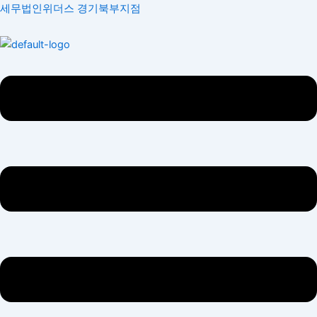
콘
Menu
Menu
세무법인위더스 경기북부지점
텐
츠
로
건
너
뛰
기