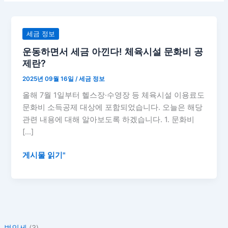
운
세금 정보
동
운동하면서 세금 아낀다! 체육시설 문화비 공
하
제란?
면
2025년 09월 16일
/
세금 정보
서
세
올해 7월 1일부터 헬스장·수영장 등 체육시설 이용료도
금
문화비 소득공제 대상에 포함되었습니다. 오늘은 해당
아
관련 내용에 대해 알아보도록 하겠습니다. 1. 문화비
낀
[…]
다!
체
게시물 읽기"
육
시
설
문
화