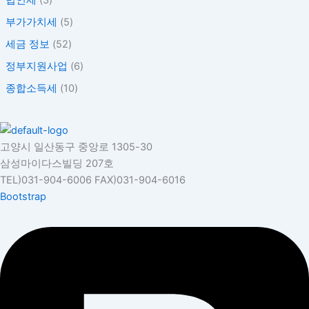
법인세
(3)
비
공
부가가치세
(5)
제
세금 정보
(52)
란?
정부지원사업
(6)
종합소득세
(10)
고양시 일산동구 중앙로 1305-30
삼성마이다스빌딩 207호
TEL)031-904-6006 FAX)031-904-6016
Bootstrap