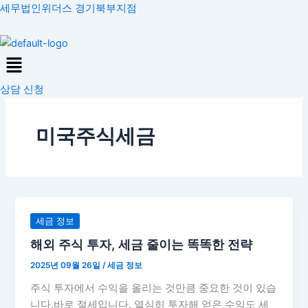
콘
세무법인위더스 경기북부지점
텐
츠
Menu
로
건
상담 신청
너
뛰
기
미국주식세금
해
세금 정보
외
해외 주식 투자, 세금 줄이는 똑똑한 전략
주
2025년 09월 26일
/
세금 정보
식
투
주식 투자에서 수익을 올리는 것만큼 중요한 것이 있습
자,
니다.바로 절세입니다. 열심히 투자해 얻은 수익도 세