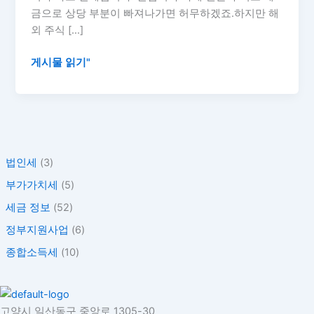
세
금으로 상당 부분이 빠져나가면 허무하겠죠.하지만 해
금
외 주식 […]
줄
이
게시물 읽기"
는
똑
똑
한
전
략
법인세
(3)
부가가치세
(5)
세금 정보
(52)
정부지원사업
(6)
종합소득세
(10)
고양시 일산동구 중앙로 1305-30