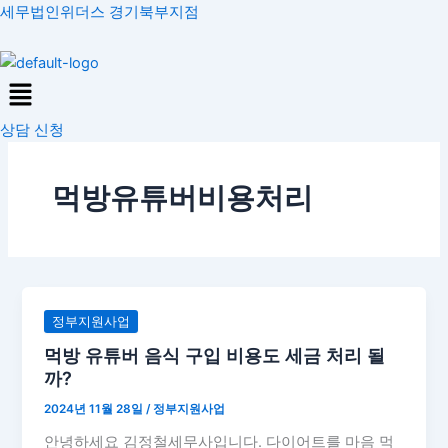
콘
세무법인위더스 경기북부지점
텐
츠
Menu
로
건
상담 신청
너
뛰
기
먹방유튜버비용처리
먹
정부지원사업
방
먹방 유튜버 음식 구입 비용도 세금 처리 될
유
까?
튜
2024년 11월 28일
/
정부지원사업
버
음
안녕하세요 김정철세무사입니다. 다이어트를 마음 먹