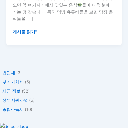
식
으면 꼭 여기저기에서 맛있는 음식
들이 더욱 눈에
구
띄는 것 같습니다. 특히 먹방 유튜버들을 보면 당장 음
입
식들을 […]
비
용
게시물 읽기"
도
세
금
처
리
법인세
(3)
될
까?
부가가치세
(5)
세금 정보
(52)
정부지원사업
(6)
종합소득세
(10)